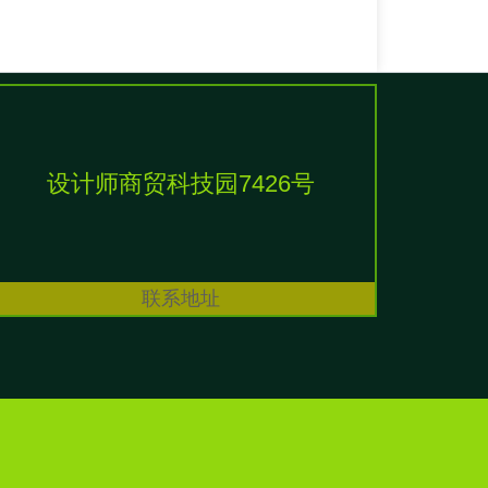
设计师商贸科技园7426号
联系地址