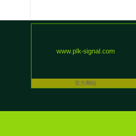
www.plk-signal.com
官方网站